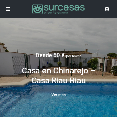
Desde 50 €
/por noche
Casa en Chinarejo –
Casa Riau Riau
Ver más