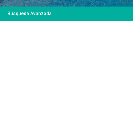
Búsqueda Avanzada
Desde 85 €
/por noche
Casa Irene – Casa en
El Colorado
Ver más