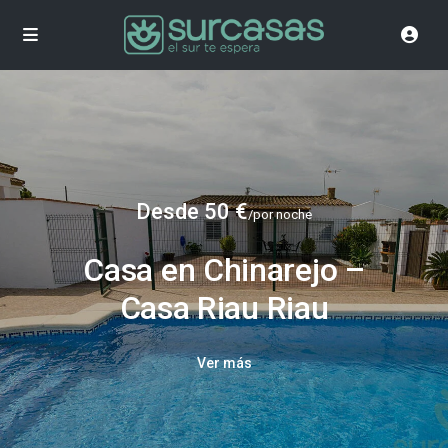
Desde 50 €
/por noche
Casa en Chinarejo –
Casa Riau Riau
Ver más