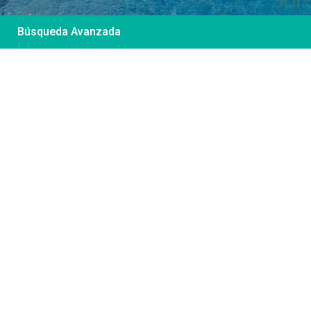
Búsqueda Avanzada
Desde 85 €
/por noche
Casa Irene – Casa en
El Colorado
Ver más