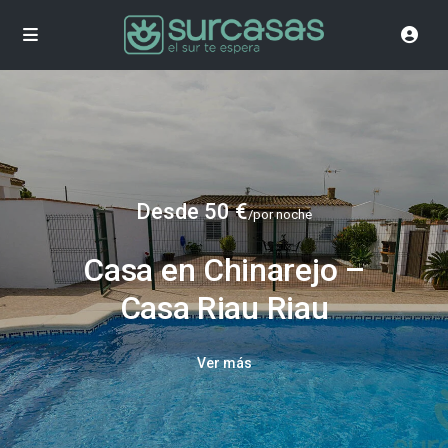
Desde 50 €
/por noche
Casa en Chinarejo –
Casa Riau Riau
Ver más