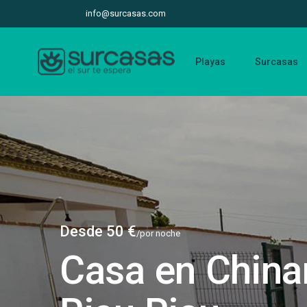
info@surcasas.com
Playas
Surcasas
Desde 50 €
/por noche
Casa en China