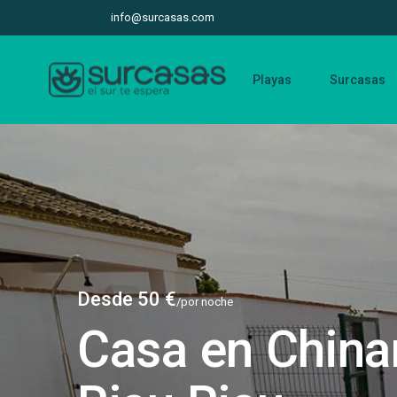
info@surcasas.com
Playas
Surcasas
Desde 50 €
/por noche
Casa en China