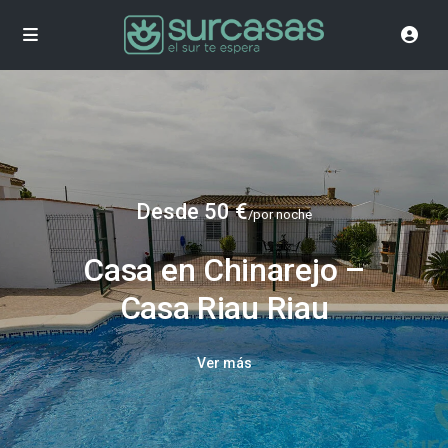
Desde 50 €
/por noche
Casa en Chinarejo –
Casa Riau Riau
Ver más