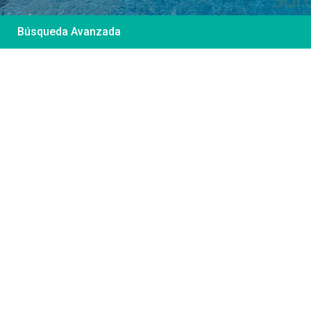
Búsqueda Avanzada
Desde 85 €
/por noche
Casa Irene – Casa en
El Colorado
Ver más