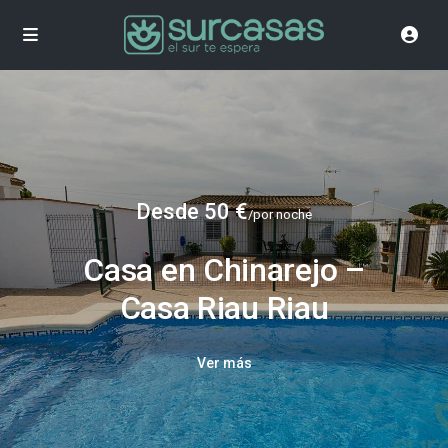
Desde 50 €
/por noche
Casa en Chinarejo –
Casa Riau Riau
Ver más