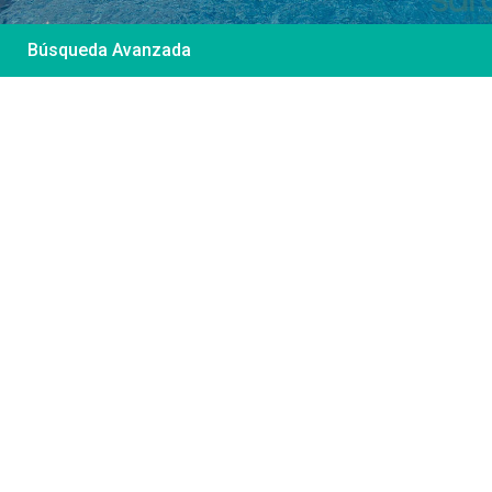
Búsqueda Avanzada
Desde 85 €
/por noche
Casa Irene – Casa en
El Colorado
Ver más