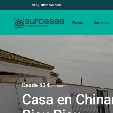
info@surcasas.com
Playas
Surcasas
Desde 50 €
/por noche
Casa en China