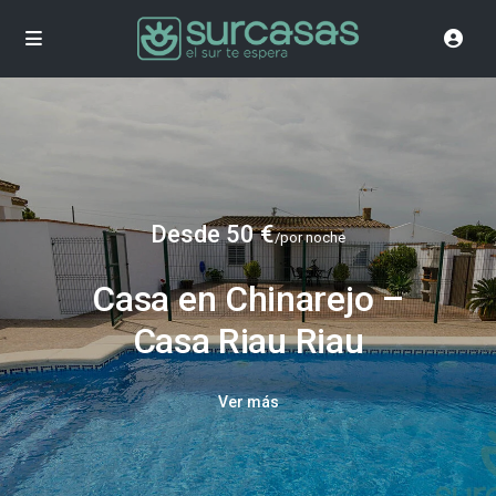
Desde 50 €
/por noche
Casa en Chinarejo –
Casa Riau Riau
Ver más