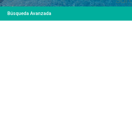
Búsqueda Avanzada
Desde 85 €
/por noche
Casa Irene – Casa en
El Colorado
Ver más