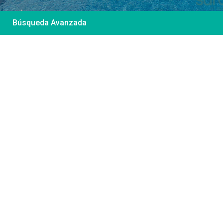
Búsqueda Avanzada
Desde 85 €
/por noche
Casa Irene – Casa en
El Colorado
Ver más