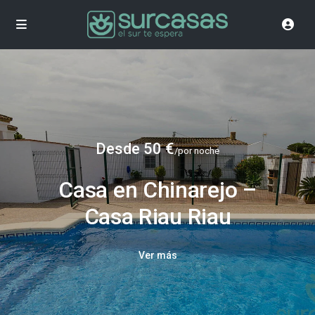
Desde 50 €
/por noche
Casa en Chinarejo –
Casa Riau Riau
Ver más