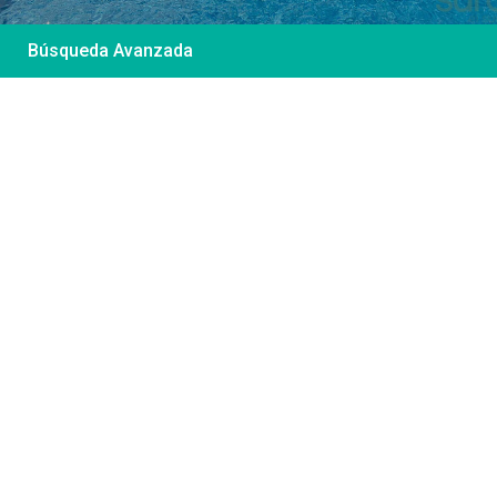
Búsqueda Avanzada
Desde 85 €
/por noche
Casa Irene – Casa en
El Colorado
Ver más