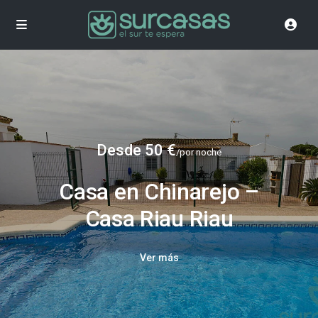
Desde 50 €
/por noche
Casa en Chinarejo –
Casa Riau Riau
Ver más