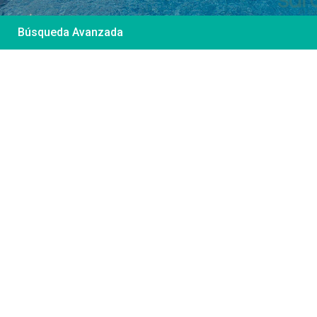
Búsqueda Avanzada
Desde 85 €
/por noche
Casa Irene – Casa en
El Colorado
Ver más