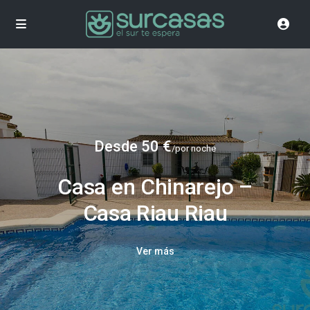
Desde 50 €
/por noche
Casa en Chinarejo –
Casa Riau Riau
Ver más