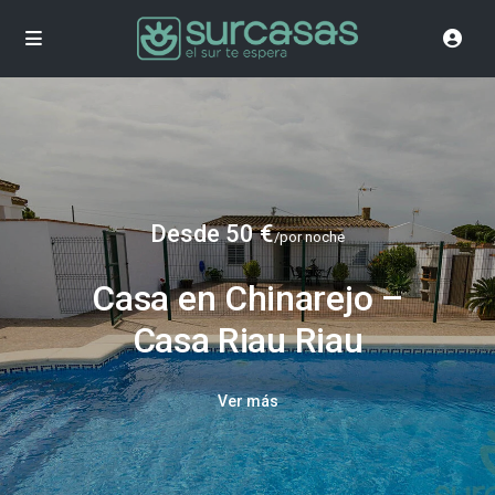
Desde 50 €
/por noche
Casa en Chinarejo –
Casa Riau Riau
Ver más