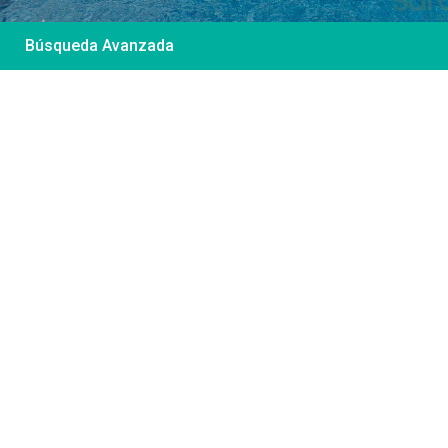
Búsqueda Avanzada
Desde 85 €
/por noche
Casa Irene – Casa en
El Colorado
Ver más