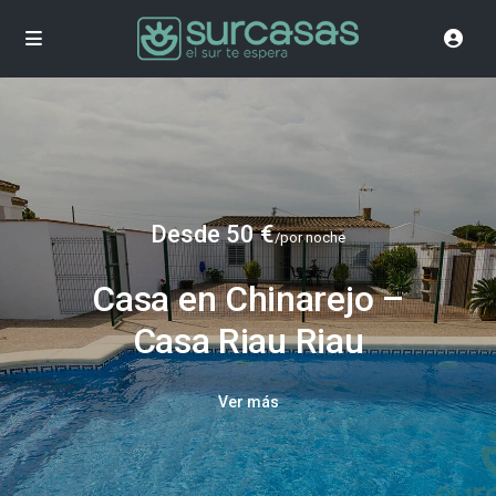
Desde 50 €
/por noche
Casa en Chinarejo –
Casa Riau Riau
Ver más