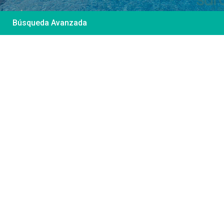
Búsqueda Avanzada
Desde 85 €
/por noche
Casa Irene – Casa en
El Colorado
Ver más