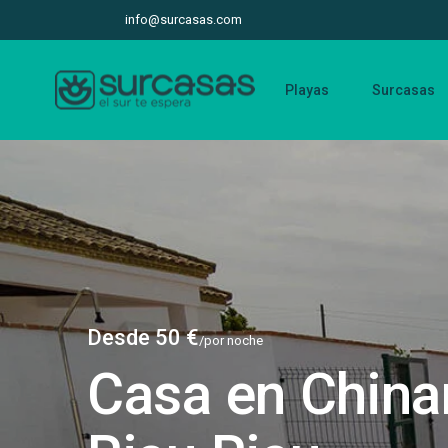
info@surcasas.com
Playas
Surcasas
Desde 50 €
/por noche
Casa en China