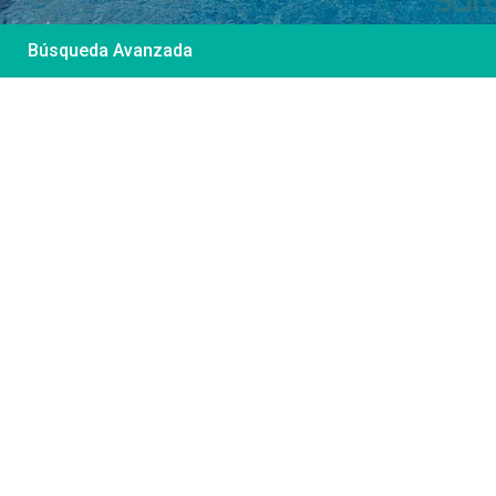
Búsqueda Avanzada
Desde 85 €
/por noche
Casa Irene – Casa en
El Colorado
Ver más