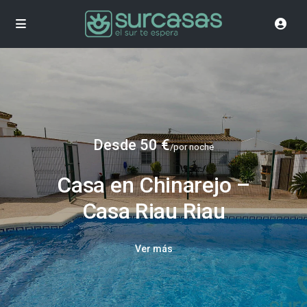
Desde 50 €
/por noche
Casa en Chinarejo –
Casa Riau Riau
Ver más