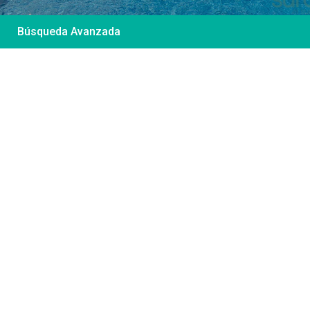
Búsqueda Avanzada
Desde 85 €
/por noche
Casa Irene – Casa en
El Colorado
Ver más