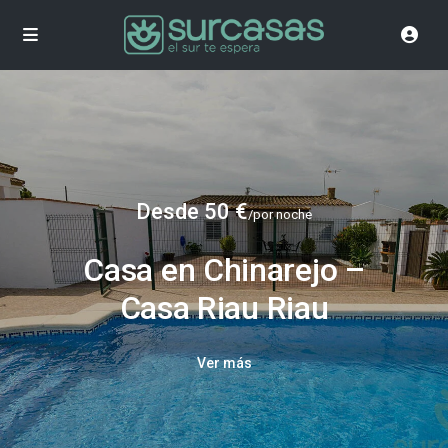
Desde 50 €
/por noche
Casa en Chinarejo –
Casa Riau Riau
Ver más