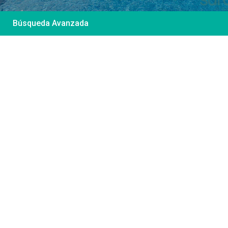
Búsqueda Avanzada
Desde 85 €
/por noche
Casa Irene – Casa en
El Colorado
Ver más