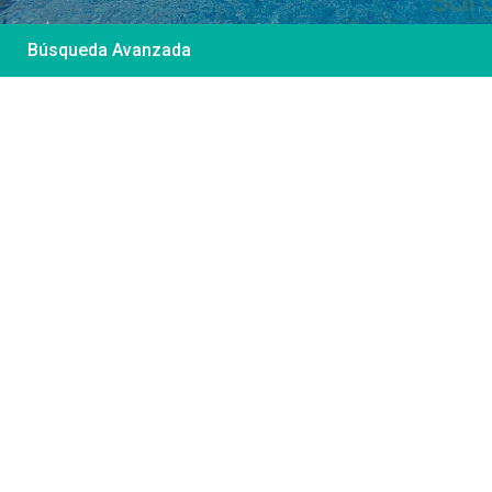
Búsqueda Avanzada
Desde 85 €
/por noche
Casa Irene – Casa en
El Colorado
Ver más