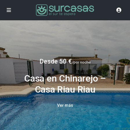
Desde 50 €
/por noche
Casa en Chinarejo –
Casa Riau Riau
Ver más