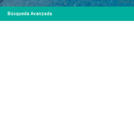
Búsqueda Avanzada
Desde 85 €
/por noche
Casa Irene – Casa en
El Colorado
Ver más