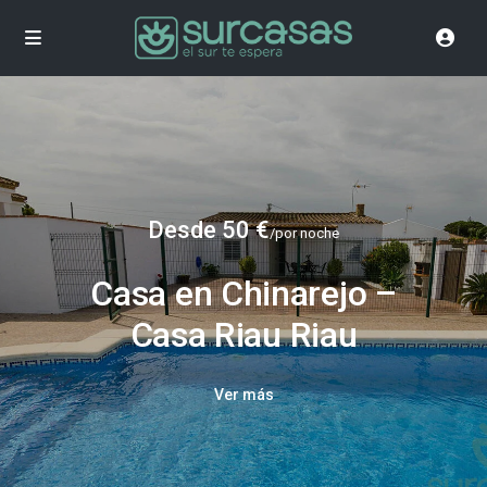
Desde 50 €
/por noche
Casa en Chinarejo –
Casa Riau Riau
Ver más