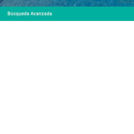
Búsqueda Avanzada
Desde 85 €
/por noche
Casa Irene – Casa en
El Colorado
Ver más