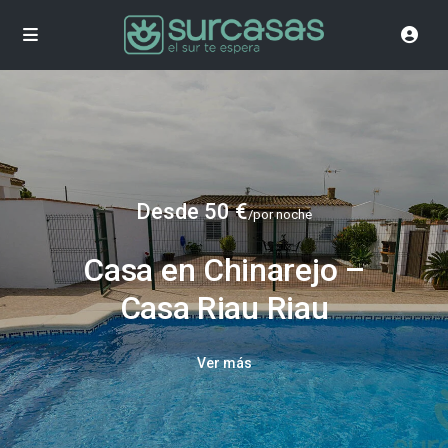
Desde 50 €
/por noche
Casa en Chinarejo –
Casa Riau Riau
Ver más