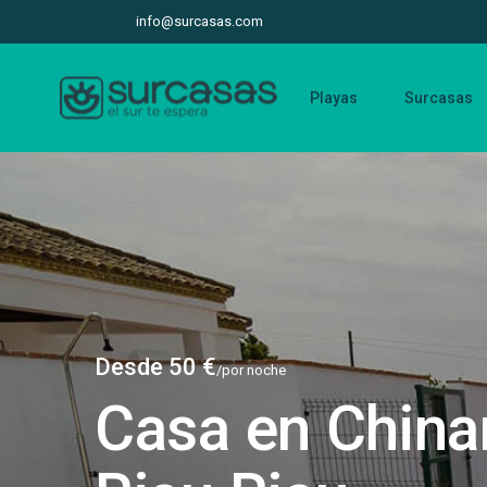
info@surcasas.com
Playas
Surcasas
Desde 50 €
/por noche
Casa en China