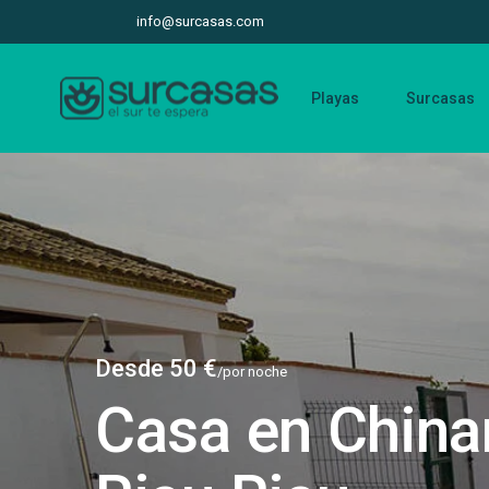
info@surcasas.com
Playas
Surcasas
Desde 50 €
/por noche
Casa en China