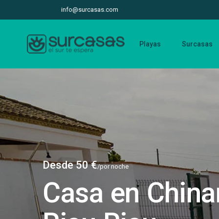
info@surcasas.com
Playas
Surcasas
Desde 50 €
/por noche
Casa en China