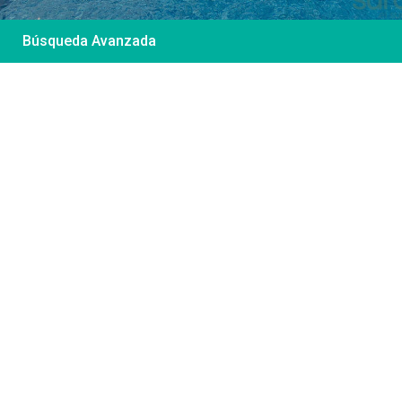
Búsqueda Avanzada
Desde 85 €
/por noche
Casa Irene – Casa en
El Colorado
Ver más