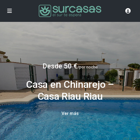
Desde 50 €
/por noche
Casa en Chinarejo –
Casa Riau Riau
Ver más