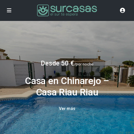
Desde 50 €
/por noche
Casa en Chinarejo –
Casa Riau Riau
Ver más