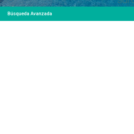
Búsqueda Avanzada
Desde 85 €
/por noche
Casa Irene – Casa en
El Colorado
Ver más