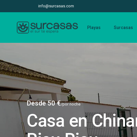
info@surcasas.com
Playas
Surcasas
Desde 50 €
/por noche
Casa en China