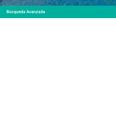
Búsqueda Avanzada
Desde 85 €
/por noche
Casa Irene – Casa en
El Colorado
Ver más