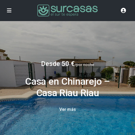
Desde 50 €
/por noche
Casa en Chinarejo –
Casa Riau Riau
Ver más