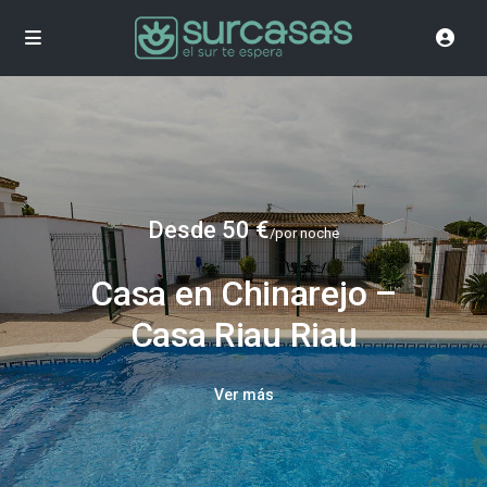
Desde 50 €
/por noche
Casa en Chinarejo –
Casa Riau Riau
Ver más