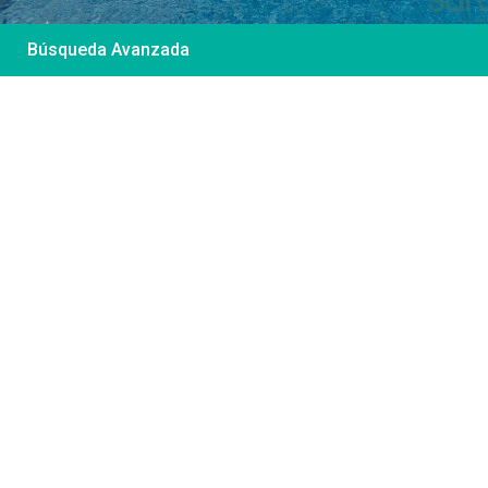
Búsqueda Avanzada
Desde 85 €
/por noche
Casa Irene – Casa en
El Colorado
Ver más