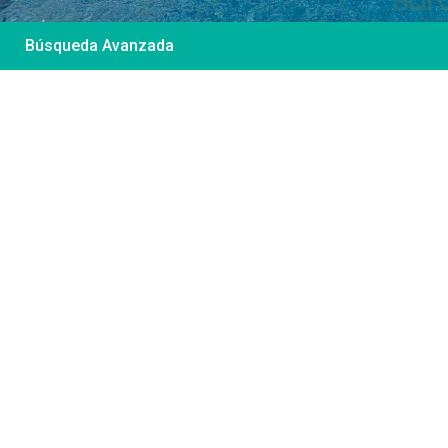
Búsqueda Avanzada
Desde 85 €
/por noche
Casa Irene – Casa en
El Colorado
Ver más