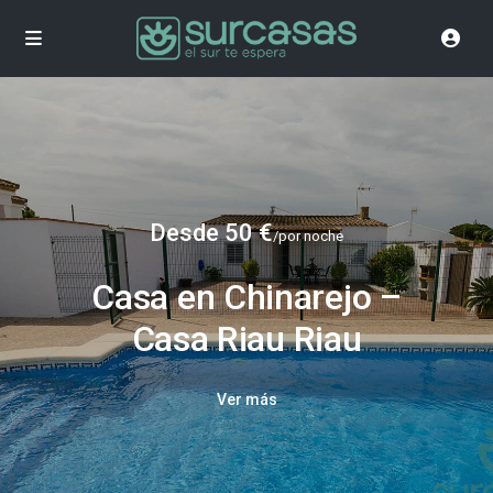
Desde 50 €
/por noche
Casa en Chinarejo –
Casa Riau Riau
Ver más