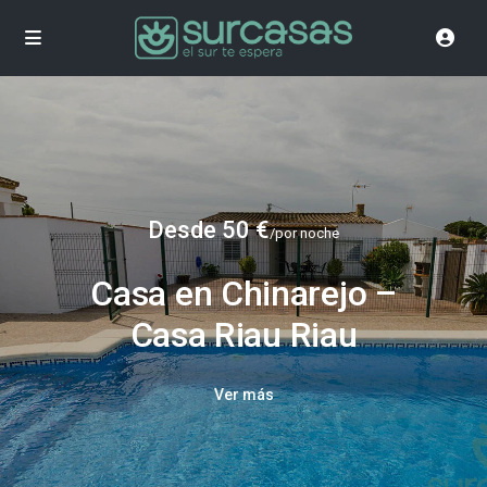
Desde 50 €
/por noche
Casa en Chinarejo –
Casa Riau Riau
Ver más