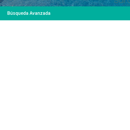
Búsqueda Avanzada
Desde 85 €
/por noche
Casa Irene – Casa en
El Colorado
Ver más