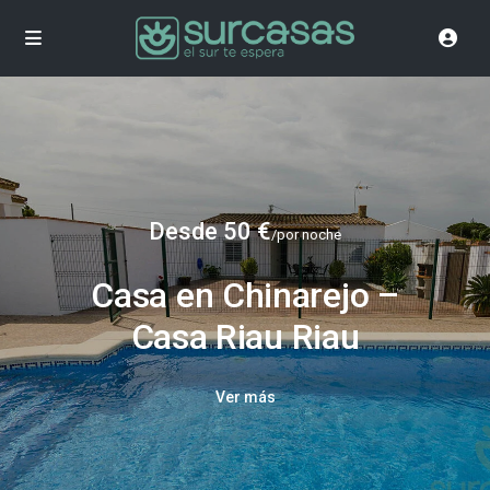
Desde 50 €
/por noche
Casa en Chinarejo –
Casa Riau Riau
Ver más