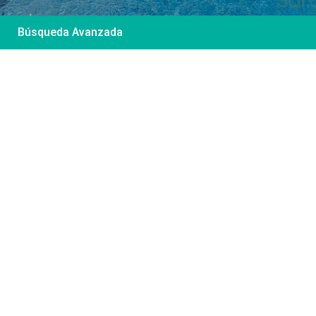
Búsqueda Avanzada
Desde 85 €
/por noche
Casa Irene – Casa en
El Colorado
Ver más