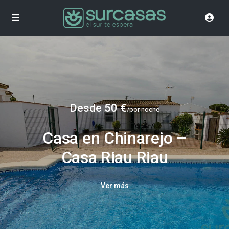
Desde 50 €
/por noche
Casa en Chinarejo –
Casa Riau Riau
Ver más