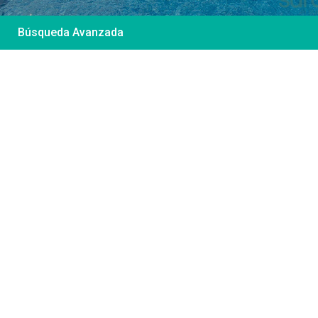
Búsqueda Avanzada
Desde 85 €
/por noche
Casa Irene – Casa en
El Colorado
Ver más