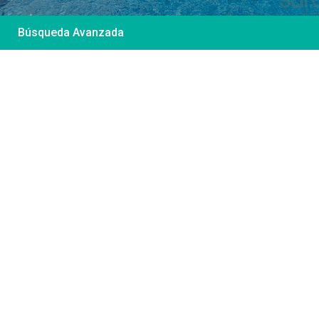
Búsqueda Avanzada
Desde 85 €
/por noche
Casa Irene – Casa en
El Colorado
Ver más