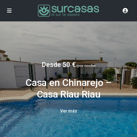
Desde 50 €
/por noche
Casa en Chinarejo –
Casa Riau Riau
Ver más