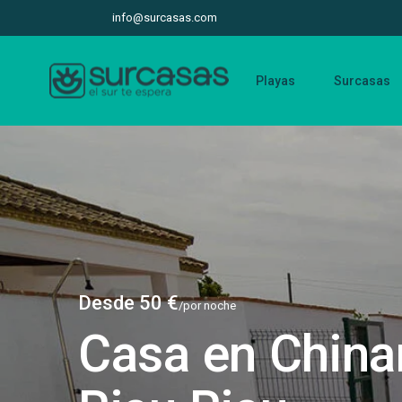
info@surcasas.com
Playas
Surcasas
Desde 50 €
/por noche
Casa en China