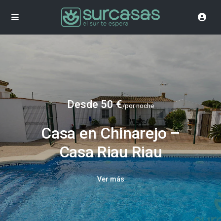
Desde 50 €
/por noche
Casa en Chinarejo –
Casa Riau Riau
Ver más