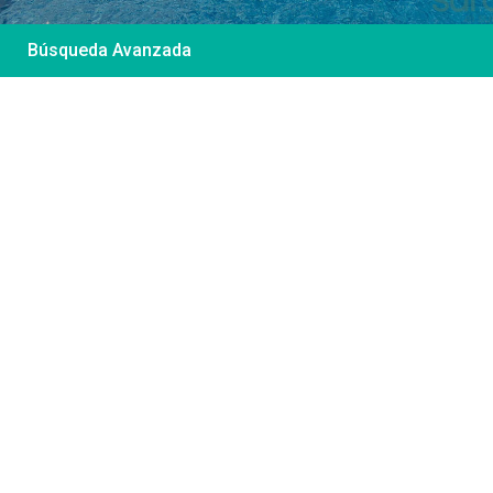
Búsqueda Avanzada
Desde 85 €
/por noche
Casa Irene – Casa en
El Colorado
Ver más