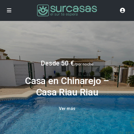
Desde 50 €
/por noche
Casa en Chinarejo –
Casa Riau Riau
Ver más