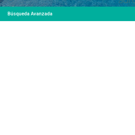
Búsqueda Avanzada
Desde 85 €
/por noche
Casa Irene – Casa en
El Colorado
Ver más