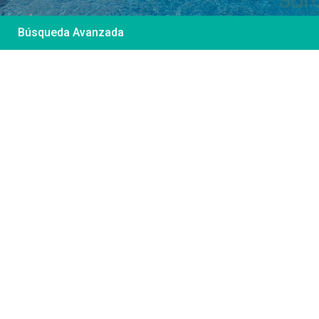
Búsqueda Avanzada
Desde 85 €
/por noche
Casa Irene – Casa en
El Colorado
Ver más