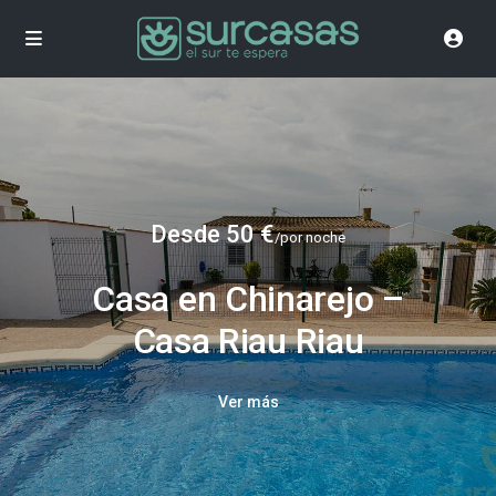
Desde 50 €
/por noche
Casa en Chinarejo –
Casa Riau Riau
Ver más