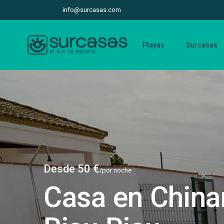
info@surcasas.com
Playas
Surcasas
Desde 50 €
/por noche
Casa en China