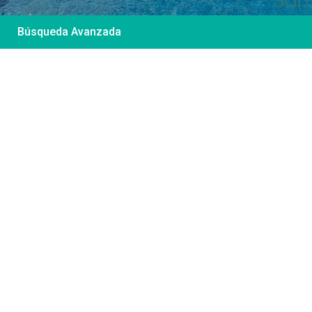
Búsqueda Avanzada
Desde 85 €
/por noche
Casa Irene – Casa en
El Colorado
Ver más