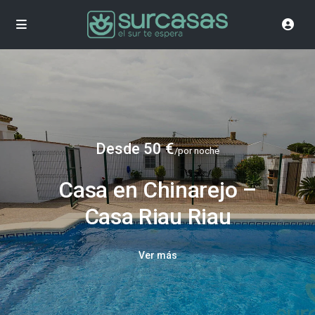
Desde 50 €
/por noche
Casa en Chinarejo –
Casa Riau Riau
Ver más