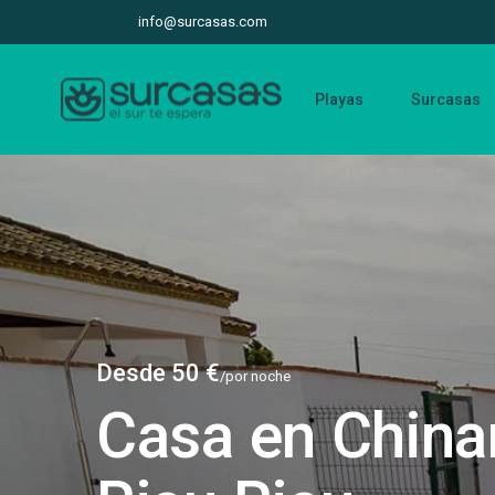
info@surcasas.com
Playas
Surcasas
Desde 50 €
/por noche
Casa en China