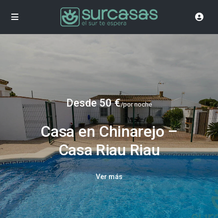
Desde 50 €
/por noche
Casa en Chinarejo –
Casa Riau Riau
Ver más