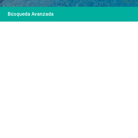
Búsqueda Avanzada
Desde 85 €
/por noche
Casa Irene – Casa en
El Colorado
Ver más