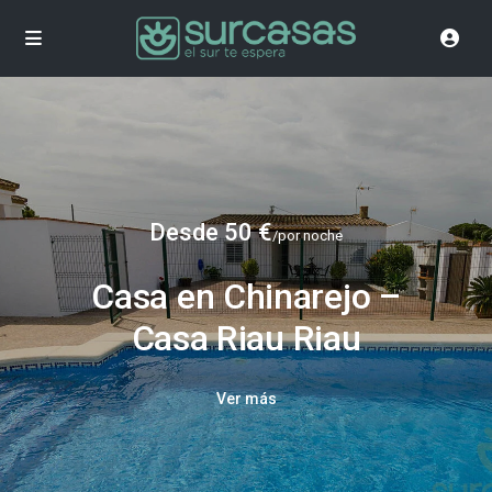
Desde 50 €
/por noche
Casa en Chinarejo –
Casa Riau Riau
Ver más