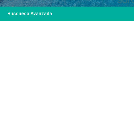
Búsqueda Avanzada
Desde 85 €
/por noche
Casa Irene – Casa en
El Colorado
Ver más