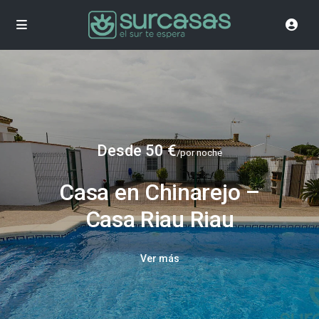
Desde 50 €
/por noche
Casa en Chinarejo –
Casa Riau Riau
Ver más