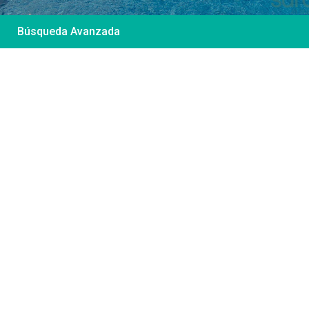
Búsqueda Avanzada
Desde 85 €
/por noche
Casa Irene – Casa en
El Colorado
Ver más