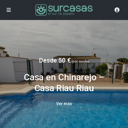
Desde 50 €
/por noche
Casa en Chinarejo –
Casa Riau Riau
Ver más