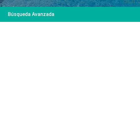
Búsqueda Avanzada
Desde 85 €
/por noche
Casa Irene – Casa en
El Colorado
Ver más