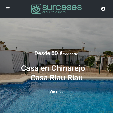
Desde 50 €
/por noche
Casa en Chinarejo –
Casa Riau Riau
Ver más