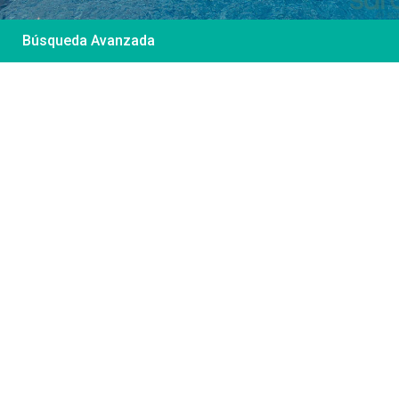
Búsqueda Avanzada
Desde 85 €
/por noche
Casa Irene – Casa en
El Colorado
Ver más