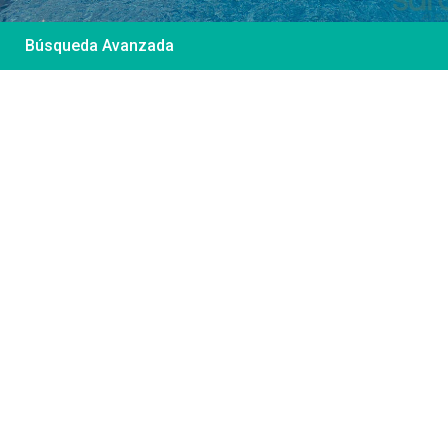
Búsqueda Avanzada
Desde 85 €
/por noche
Casa Irene – Casa en
El Colorado
Ver más