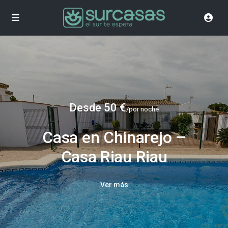
Desde 50 €
/por noche
Casa en Chinarejo –
Casa Riau Riau
Ver más