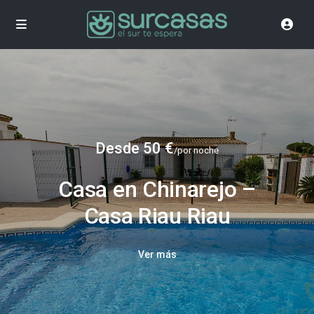
Desde 50 €
/por noche
Casa en Chinarejo –
Casa Riau Riau
Ver más