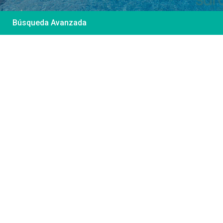
Búsqueda Avanzada
Desde 85 €
/por noche
Casa Irene – Casa en
El Colorado
Ver más