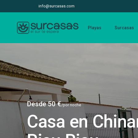
info@surcasas.com
Playas
Surcasas
Desde 50 €
/por noche
Casa en China