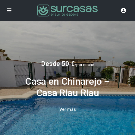
Desde 50 €
/por noche
Casa en Chinarejo –
Casa Riau Riau
Ver más