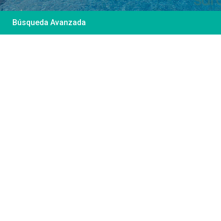
Búsqueda Avanzada
Desde 85 €
/por noche
Casa Irene – Casa en
El Colorado
Ver más